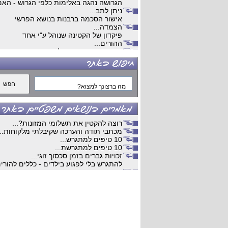
הגרושה נהגה באלימות כלפי הגרוש - האם
ניתן לתב...
אישור הסכמה ברבנות בנושא הפרשי
הצמדה...
פיקדון של הקטינה שנוהל ע"י אחד
ההורים...
גירושים מנישואים שלא התקיימו בארץ...
ויכוחים כלכלים...
עבודות קלדנות מהבית ...
עבודה...
דרושים...
קלדנות...
עבודה מהבית ...
השלמת הליך גירושין...
חלוקת רכוש ...
רוצה להקטין את תשלומי המזונות?...
חיים כפולים...
מכתבי תודה והערכה שקיבלתי מלקוחות...
מתי למאהבת יש מעמד של ידועה
10 טיפים למתגרש...
בציבור...
10 טיפים למתגרשת...
משמורת משותפת...
זכויות גברים בזמן סכסוך זוגי...
הסכם ממון שלא אושר...
להתגרש בלי לפגוע בילדים - כללים להורי
חלוקת רכוש...
שנפרדי...
פנסיה צבאית בגירושין ...
מתגרשים? כל מה שחשוב לדעת בשלב
הסכם גירושים...
חלוקת הרכוש...
כשרות משפטית של אדם עיוור...
הסכם ממון: מדוע הוא מומלץ ומה חשוב
בעל מהמר בפוקר ועם כדורים פסיכיאטרי
לדעת?...
וכדורי ש...
הליכי גירושין - המדריך המלא
גירושים בעקבות הפיכת הבעל לנכהואי
למתגרש/ת...
רוצה של זוג...