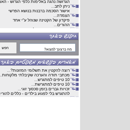
הגרושה נהגה באלימות כלפי הגרוש - האם
ניתן לתב...
אישור הסכמה ברבנות בנושא הפרשי
הצמדה...
פיקדון של הקטינה שנוהל ע"י אחד
ההורים...
גירושים מנישואים שלא התקיימו בארץ...
ויכוחים כלכלים...
עבודות קלדנות מהבית ...
עבודה...
דרושים...
קלדנות...
עבודה מהבית ...
השלמת הליך גירושין...
חלוקת רכוש ...
רוצה להקטין את תשלומי המזונות?...
חיים כפולים...
מכתבי תודה והערכה שקיבלתי מלקוחות...
מתי למאהבת יש מעמד של ידועה
10 טיפים למתגרש...
בציבור...
10 טיפים למתגרשת...
משמורת משותפת...
זכויות גברים בזמן סכסוך זוגי...
הסכם ממון שלא אושר...
להתגרש בלי לפגוע בילדים - כללים להורי
חלוקת רכוש...
שנפרדי...
פנסיה צבאית בגירושין ...
מתגרשים? כל מה שחשוב לדעת בשלב
הסכם גירושים...
חלוקת הרכוש...
כשרות משפטית של אדם עיוור...
הסכם ממון: מדוע הוא מומלץ ומה חשוב
בעל מהמר בפוקר ועם כדורים פסיכיאטרי
לדעת?...
וכדורי ש...
הליכי גירושין - המדריך המלא
גירושים בעקבות הפיכת הבעל לנכהואי
למתגרש/ת...
רוצה של זוג...