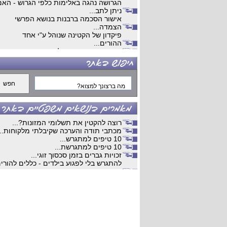
הגרושה נהגה באלימות כלפי הגרוש - האם
ניתן לתב...
אישור הסכמה ברבנות בנושא הפרשי
הצמדה...
פיקדון של הקטינה שנוהל ע"י אחד
ההורים...
גירושים מנישואים שלא התקיימו בארץ...
ויכוחים כלכלים...
עבודות קלדנות מהבית ...
עבודה...
דרושים...
קלדנות...
עבודה מהבית ...
השלמת הליך גירושין...
חלוקת רכוש ...
רוצה להקטין את תשלומי המזונות?...
חיים כפולים...
מכתבי תודה והערכה שקיבלתי מלקוחות...
מתי למאהבת יש מעמד של ידועה
10 טיפים למתגרש...
בציבור...
10 טיפים למתגרשת...
משמורת משותפת...
זכויות גברים בזמן סכסוך זוגי...
הסכם ממון שלא אושר...
להתגרש בלי לפגוע בילדים - כללים להורי
חלוקת רכוש...
שנפרדי...
פנסיה צבאית בגירושין ...
מתגרשים? כל מה שחשוב לדעת בשלב
הסכם גירושים...
חלוקת הרכוש...
כשרות משפטית של אדם עיוור...
הסכם ממון: מדוע הוא מומלץ ומה חשוב
בעל מהמר בפוקר ועם כדורים פסיכיאטרי
לדעת?...
וכדורי ש...
הליכי גירושין - המדריך המלא
גירושים בעקבות הפיכת הבעל לנכהואי
למתגרש/ת...
רוצה של זוג...