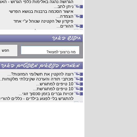
הגרושה נהגה באלימות כלפי הגרוש - האם
ניתן לתב...
אישור הסכמה ברבנות בנושא הפרשי
הצמדה...
פיקדון של הקטינה שנוהל ע"י אחד
ההורים...
גירושים מנישואים שלא התקיימו בארץ...
ויכוחים כלכלים...
עבודות קלדנות מהבית ...
עבודה...
דרושים...
קלדנות...
עבודה מהבית ...
השלמת הליך גירושין...
חלוקת רכוש ...
רוצה להקטין את תשלומי המזונות?...
חיים כפולים...
מכתבי תודה והערכה שקיבלתי מלקוחות...
מתי למאהבת יש מעמד של ידועה
10 טיפים למתגרש...
בציבור...
10 טיפים למתגרשת...
משמורת משותפת...
זכויות גברים בזמן סכסוך זוגי...
הסכם ממון שלא אושר...
להתגרש בלי לפגוע בילדים - כללים להורי
חלוקת רכוש...
שנפרדי...
פנסיה צבאית בגירושין ...
מתגרשים? כל מה שחשוב לדעת בשלב
הסכם גירושים...
חלוקת הרכוש...
כשרות משפטית של אדם עיוור...
הסכם ממון: מדוע הוא מומלץ ומה חשוב
בעל מהמר בפוקר ועם כדורים פסיכיאטרי
לדעת?...
וכדורי ש...
הליכי גירושין - המדריך המלא
גירושים בעקבות הפיכת הבעל לנכהואי
למתגרש/ת...
רוצה של זוג...