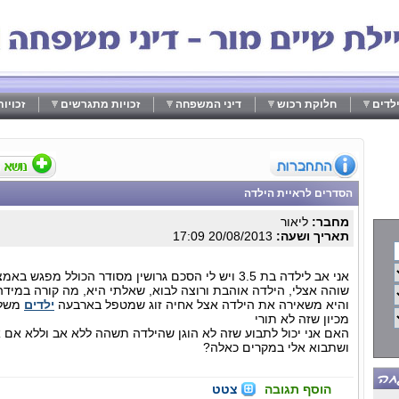
לדים
חלוקת רכוש
דיני המשפחה
זכויות מתגרשים
זכויו
הסדרים לראיית הילדה
מחבר:
ליאור
תאריך ושעה:
20/08/2013 17:09
אני אב לילדה בת 3.5 ויש לי הסכם גרושין מסודר הכולל מ
שוהה אצלי, הילדה אוהבת ורוצה לבוא, שאלתי היא, מה קורה במידה 
והיא משאירה את הילדה אצל אחיה זוג שמטפל בארבעה
ילדים
משלה
מכיון שזה לא תורי
האם אני יכול לתבוע שזה לא הוגן שהילדה תשהה ללא אב וללא אם א
ושתבוא אלי במקרים כאלה?
הוסף תגובה
צטט