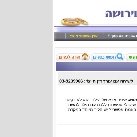
ת גברים בסכסוך
יעוץ משפטי אישי
לשיחה עם עורך דין חייג/י: 03-9239966
לד בן 5 וחצי. אני גרושה 3 שנים ואין לי מושג איפה אבא של הילד. הוא לא בקשר
דא שיש לי אפשרות ללכת עם הילד למשרד
ה באמת אפשרי? יש הליך מיוחד במקרה