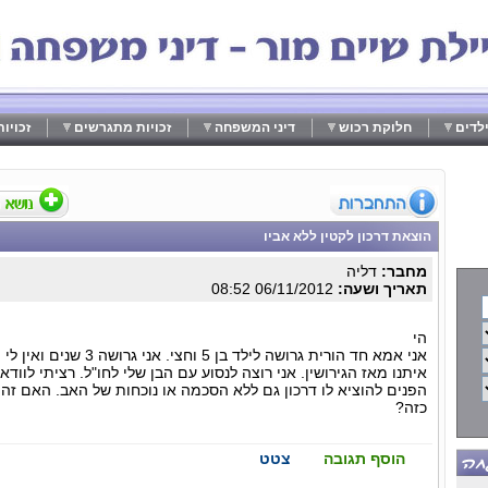
לדים
חלוקת רכוש
דיני המשפחה
זכויות מתגרשים
זכויו
הוצאת דרכון לקטין ללא אביו
מחבר:
דליה
תאריך ושעה:
06/11/2012 08:52
הי
אני אמא חד הורית גרושה לי
איתנו מאז הגירושין. אני רוצה לנסוע עם הבן שלי לחו"ל. רציתי לוו
הפנים להוציא לו דרכון גם ללא הסכמה או נוכחות של האב. האם ז
כזה?
הוסף תגובה
צטט