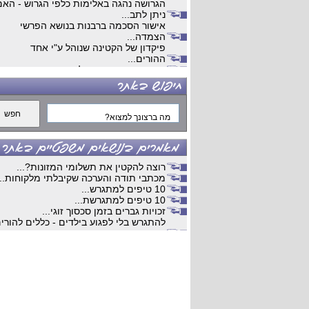
הגרושה נהגה באלימות כלפי הגרוש - האם
ניתן לתב...
אישור הסכמה ברבנות בנושא הפרשי
הצמדה...
פיקדון של הקטינה שנוהל ע"י אחד
ההורים...
גירושים מנישואים שלא התקיימו בארץ...
ויכוחים כלכלים...
עבודות קלדנות מהבית ...
עבודה...
דרושים...
קלדנות...
עבודה מהבית ...
השלמת הליך גירושין...
חלוקת רכוש ...
רוצה להקטין את תשלומי המזונות?...
חיים כפולים...
מכתבי תודה והערכה שקיבלתי מלקוחות...
מתי למאהבת יש מעמד של ידועה
10 טיפים למתגרש...
בציבור...
10 טיפים למתגרשת...
משמורת משותפת...
זכויות גברים בזמן סכסוך זוגי...
הסכם ממון שלא אושר...
להתגרש בלי לפגוע בילדים - כללים להורי
חלוקת רכוש...
שנפרדי...
פנסיה צבאית בגירושין ...
מתגרשים? כל מה שחשוב לדעת בשלב
הסכם גירושים...
חלוקת הרכוש...
כשרות משפטית של אדם עיוור...
הסכם ממון: מדוע הוא מומלץ ומה חשוב
בעל מהמר בפוקר ועם כדורים פסיכיאטרי
לדעת?...
וכדורי ש...
הליכי גירושין - המדריך המלא
גירושים בעקבות הפיכת הבעל לנכהואי
למתגרש/ת...
רוצה של זוג...